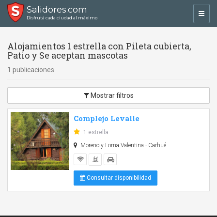
Salidores.com
Toggl
Disfrutá cada ciudad al máximo
navig
Alojamientos 1 estrella con Pileta cubierta,
Patio y Se aceptan mascotas
1 publicaciones
Mostrar filtros
Complejo Levalle
1 estrella
Moreno y Loma Valentina - Carhué
Consultar disponibilidad