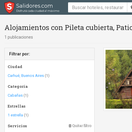
Salidores.com
Disfrutá cada ciudad al máximo
Alojamientos con Pileta cubierta, Pat
1 publicaciones
Filtrar por:
Ciudad
Carhué, Buenos Aires
(1)
Categoría
Cabañas
(1)
Estrellas
1 estrella
(1)
Servicios
Quitar filtro