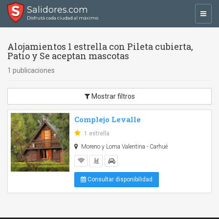
Salidores.com
Toggl
Disfrutá cada ciudad al máximo
navig
Alojamientos 1 estrella con Pileta cubierta,
Patio y Se aceptan mascotas
1 publicaciones
Mostrar filtros
Complejo Levalle
1 estrella
Moreno y Loma Valentina - Carhué
Consultar disponibilidad