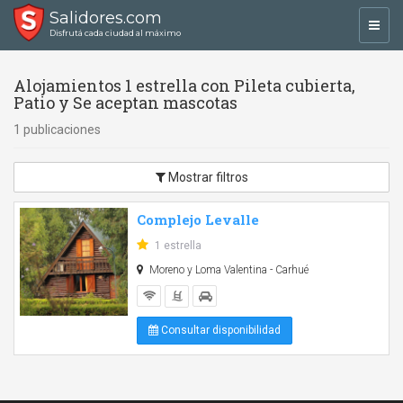
Salidores.com
Toggl
Disfrutá cada ciudad al máximo
navig
Alojamientos 1 estrella con Pileta cubierta,
Patio y Se aceptan mascotas
1 publicaciones
Mostrar filtros
Complejo Levalle
1 estrella
Moreno y Loma Valentina - Carhué
Consultar disponibilidad