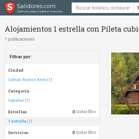
Salidores.com
Disfrutá cada ciudad al máximo
Alojamientos 1 estrella con Pileta cub
1 publicaciones
Filtrar por:
Ciudad
Carhué, Buenos Aires
(1)
Categoría
Cabañas
(1)
Estrellas
Quitar filtro
1 estrella
(1)
Servicios
Quitar filtro