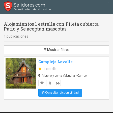
Salidores.com
Toggl
Disfrutá cada ciudad al máximo
navig
Alojamientos 1 estrella con Pileta cubierta,
Patio y Se aceptan mascotas
1 publicaciones
Mostrar filtros
Complejo Levalle
1 estrella
Moreno y Loma Valentina - Carhué
Consultar disponibilidad