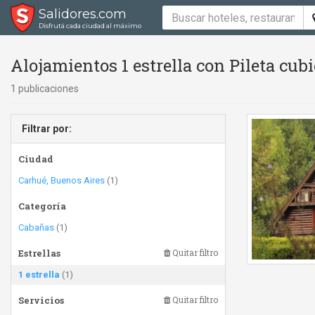
Salidores.com
Disfrutá cada ciudad al máximo
Alojamientos 1 estrella con Pileta cub
1 publicaciones
Filtrar por:
Ciudad
Carhué, Buenos Aires
(1)
Categoría
Cabañas
(1)
Estrellas
Quitar filtro
1 estrella
(1)
Servicios
Quitar filtro