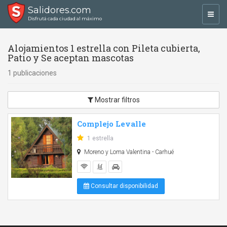
Salidores.com
Toggl
Disfrutá cada ciudad al máximo
navig
Alojamientos 1 estrella con Pileta cubierta,
Patio y Se aceptan mascotas
1 publicaciones
Mostrar filtros
Complejo Levalle
1 estrella
Moreno y Loma Valentina - Carhué
Consultar disponibilidad