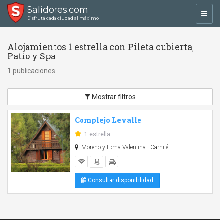
Salidores.com
Toggl
Disfrutá cada ciudad al máximo
navig
Alojamientos 1 estrella con Pileta cubierta,
Patio y Spa
1 publicaciones
Mostrar filtros
Complejo Levalle
1 estrella
Moreno y Loma Valentina - Carhué
Consultar disponibilidad