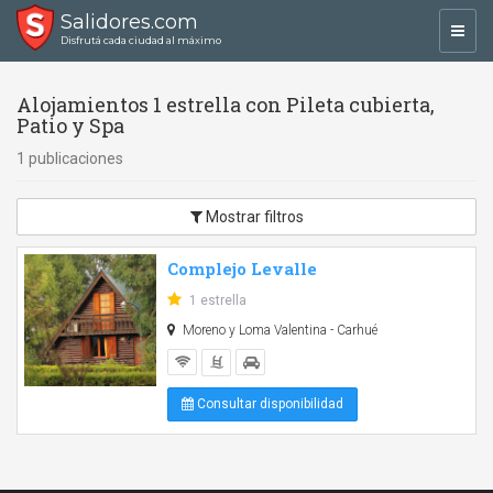
Salidores.com
Toggl
Disfrutá cada ciudad al máximo
navig
Alojamientos 1 estrella con Pileta cubierta,
Patio y Spa
1 publicaciones
Mostrar filtros
Complejo Levalle
1 estrella
Moreno y Loma Valentina - Carhué
Consultar disponibilidad