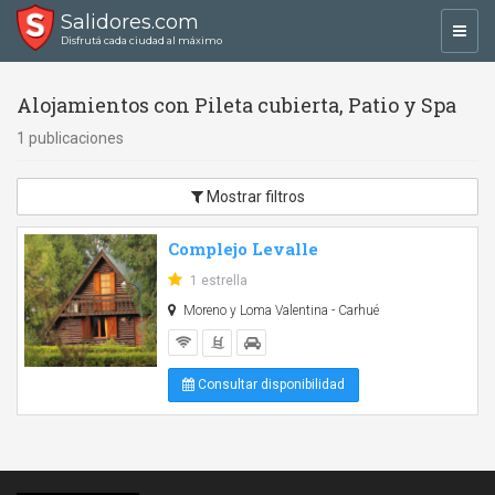
Salidores.com
Toggl
Disfrutá cada ciudad al máximo
navig
Alojamientos con Pileta cubierta, Patio y Spa
1 publicaciones
Mostrar filtros
Complejo Levalle
1 estrella
Moreno y Loma Valentina - Carhué
Consultar disponibilidad