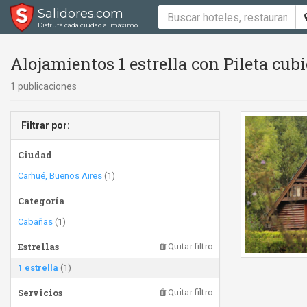
Salidores.com
Disfrutá cada ciudad al máximo
Alojamientos 1 estrella con Pileta cubi
1 publicaciones
Filtrar por:
Ciudad
Carhué, Buenos Aires
(1)
Categoría
Cabañas
(1)
Estrellas
Quitar filtro
1 estrella
(1)
Servicios
Quitar filtro