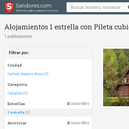
Salidores.com
Disfrutá cada ciudad al máximo
Alojamientos 1 estrella con Pileta cubi
1 publicaciones
Filtrar por:
Ciudad
Carhué, Buenos Aires
(1)
Categoría
Cabañas
(1)
Estrellas
Quitar filtro
1 estrella
(1)
Servicios
Quitar filtro