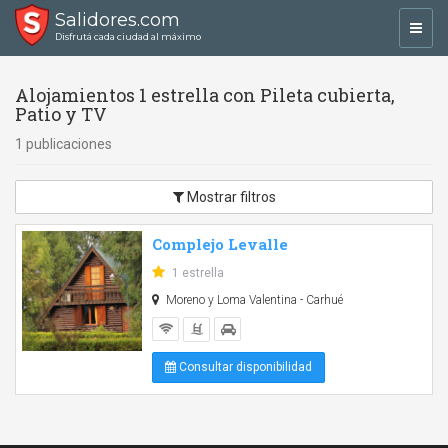
Salidores.com
Toggl
Disfrutá cada ciudad al máximo
navig
Alojamientos 1 estrella con Pileta cubierta,
Patio y TV
1 publicaciones
Mostrar filtros
Complejo Levalle
1 estrella
Moreno y Loma Valentina - Carhué
Consultar disponibilidad