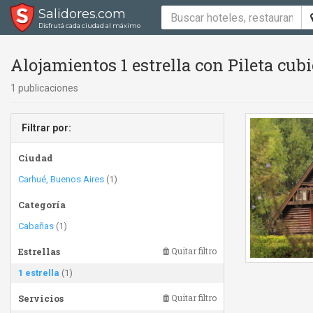
Salidores.com
Disfrutá cada ciudad al máximo
Alojamientos 1 estrella con Pileta cubi
1 publicaciones
Filtrar por:
Ciudad
Carhué, Buenos Aires
(1)
Categoría
Cabañas
(1)
Estrellas
Quitar filtro
1 estrella
(1)
Servicios
Quitar filtro