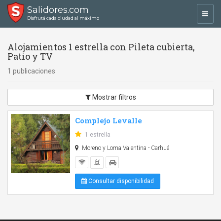
Salidores.com
Toggl
Disfrutá cada ciudad al máximo
navig
Alojamientos 1 estrella con Pileta cubierta,
Patio y TV
1 publicaciones
Mostrar filtros
Complejo Levalle
1 estrella
Moreno y Loma Valentina - Carhué
Consultar disponibilidad