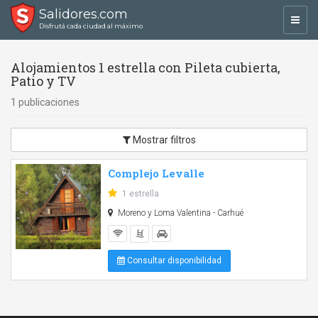
Salidores.com
Toggl
Disfrutá cada ciudad al máximo
navig
Alojamientos 1 estrella con Pileta cubierta,
Patio y TV
1 publicaciones
Mostrar filtros
Complejo Levalle
1 estrella
Moreno y Loma Valentina - Carhué
Consultar disponibilidad