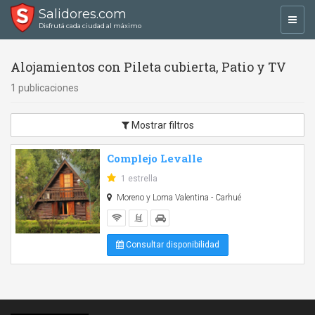
Salidores.com
Toggl
Disfrutá cada ciudad al máximo
navig
Alojamientos con Pileta cubierta, Patio y TV
1 publicaciones
Mostrar filtros
Complejo Levalle
1 estrella
Moreno y Loma Valentina - Carhué
Consultar disponibilidad