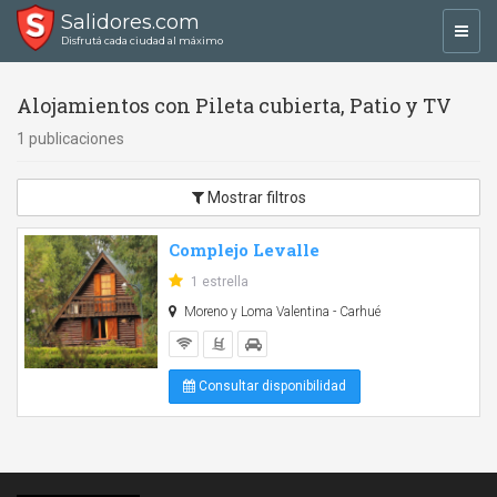
Salidores.com
Toggl
Disfrutá cada ciudad al máximo
navig
Alojamientos con Pileta cubierta, Patio y TV
1 publicaciones
Mostrar filtros
Complejo Levalle
1 estrella
Moreno y Loma Valentina - Carhué
Consultar disponibilidad