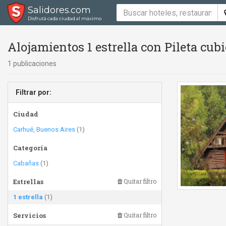
Salidores.com
Disfrutá cada ciudad al máximo
Alojamientos 1 estrella con Pileta cubi
1 publicaciones
Filtrar por:
Ciudad
Carhué, Buenos Aires
(1)
Categoría
Cabañas
(1)
Estrellas
Quitar filtro
1 estrella
(1)
Servicios
Quitar filtro