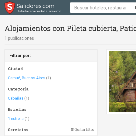
Salidores.com
Disfrutá cada ciudad al máximo
Alojamientos con Pileta cubierta, Pati
1 publicaciones
Filtrar por:
Ciudad
Carhué, Buenos Aires
(1)
Categoría
Cabañas
(1)
Estrellas
1 estrella
(1)
Servicios
Quitar filtro