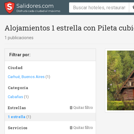
Salidores.com
Disfrutá cada ciudad al máximo
Alojamientos 1 estrella con Pileta cubi
1 publicaciones
Filtrar por:
Ciudad
Carhué, Buenos Aires
(1)
Categoría
Cabañas
(1)
Estrellas
Quitar filtro
1 estrella
(1)
Servicios
Quitar filtro