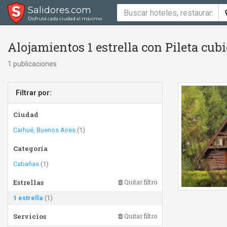
Salidores.com
Disfrutá cada ciudad al máximo
Alojamientos 1 estrella con Pileta cubi
1 publicaciones
Filtrar por:
Ciudad
Carhué, Buenos Aires
(1)
Categoría
Cabañas
(1)
Estrellas
Quitar filtro
1 estrella
(1)
Servicios
Quitar filtro