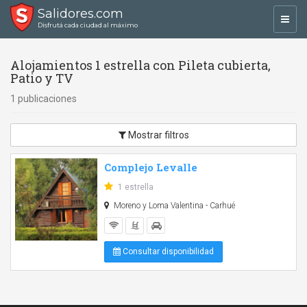
Salidores.com
Toggl
Disfrutá cada ciudad al máximo
navig
Alojamientos 1 estrella con Pileta cubierta,
Patio y TV
1 publicaciones
Mostrar filtros
Complejo Levalle
1 estrella
Moreno y Loma Valentina - Carhué
Consultar disponibilidad