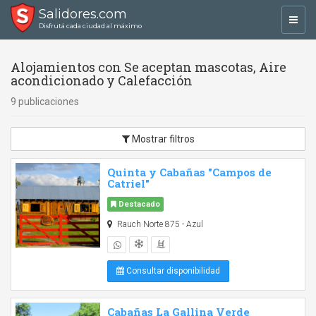
Salidores.com
Toggl
Disfrutá cada ciudad al máximo
navig
Alojamientos con Se aceptan mascotas, Aire
acondicionado y Calefacción
9 publicaciones
Mostrar filtros
Quinta y Cabañas "Campos de
Catriel"
Destacado
Rauch Norte 875 - Azul
Consultar disponibilidad
Cabañas La Gallina Verde