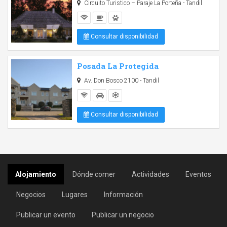
Circuito Turistico – Paraje La Porteña - Tandil
Consultar disponibilidad
Posada La Protegida
Av. Don Bosco 2100 - Tandil
Consultar disponibilidad
Alojamiento
Dónde comer
Actividades
Eventos
Negocios
Lugares
Información
Publicar un evento
Publicar un negocio