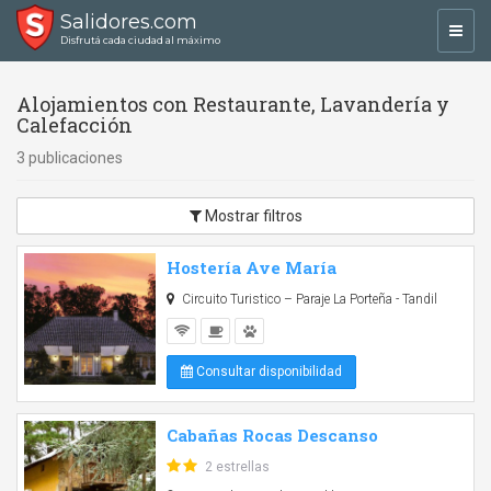
Salidores.com
Toggl
Disfrutá cada ciudad al máximo
navig
Alojamientos con Restaurante, Lavandería y
Calefacción
3 publicaciones
Mostrar filtros
Hostería Ave María
Circuito Turistico – Paraje La Porteña - Tandil
Consultar disponibilidad
Cabañas Rocas Descanso
2 estrellas