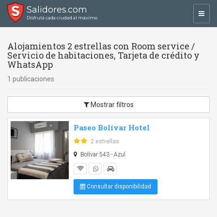
Salidores.com
Toggl
Disfrutá cada ciudad al máximo
navig
Alojamientos 2 estrellas con Room service /
Servicio de habitaciones, Tarjeta de crédito y
WhatsApp
1 publicaciones
Mostrar filtros
Paseo Bolívar Hotel
2 estrellas
Bolívar 543 - Azul
Consultar disponibilidad