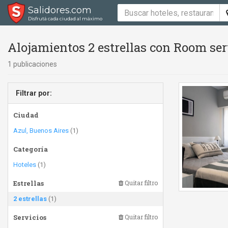
Salidores.com
Disfrutá cada ciudad al máximo
Alojamientos 2 estrellas con Room ser
1 publicaciones
Filtrar por:
Ciudad
Azul, Buenos Aires
(1)
Categoría
Hoteles
(1)
Estrellas
Quitar filtro
2 estrellas
(1)
Servicios
Quitar filtro