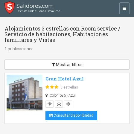
Salidores.com
Toggl
Disfrutá cada ciudad al máximo
navig
Alojamientos 3 estrellas con Room service /
Servicio de habitaciones, Habitaciones
familiares y Vistas
1 publicaciones
Mostrar filtros
Gran Hotel Azul
3 estrellas
Colón 626 - Azul
Consultar disponibilidad