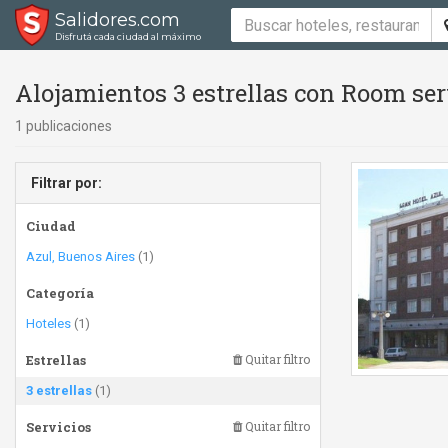
Salidores.com
Disfrutá cada ciudad al máximo
Alojamientos 3 estrellas con Room serv
1 publicaciones
Filtrar por:
Ciudad
Azul, Buenos Aires
(1)
Categoría
Hoteles
(1)
Estrellas
Quitar filtro
3 estrellas
(1)
Servicios
Quitar filtro