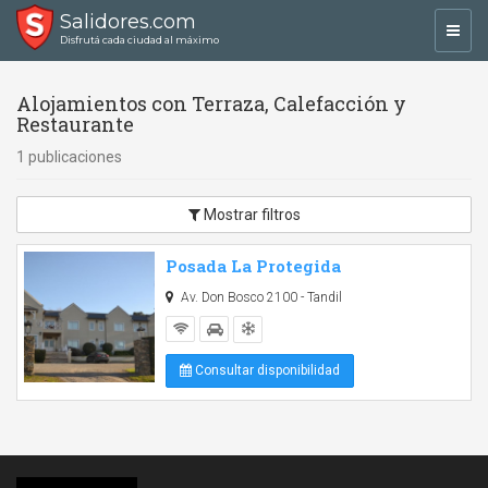
Salidores.com
Toggl
Disfrutá cada ciudad al máximo
navig
Alojamientos con Terraza, Calefacción y
Restaurante
1 publicaciones
Mostrar filtros
Posada La Protegida
Av. Don Bosco 2100 - Tandil
Consultar disponibilidad