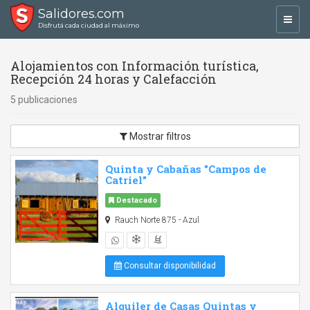
Salidores.com
Toggl
Disfrutá cada ciudad al máximo
navig
Alojamientos con Información turística,
Recepción 24 horas y Calefacción
5 publicaciones
Mostrar filtros
Quinta y Cabañas "Campos de
Catriel"
Destacado
Rauch Norte 875 - Azul
Consultar disponibilidad
Alquiler de Casas Quintas y