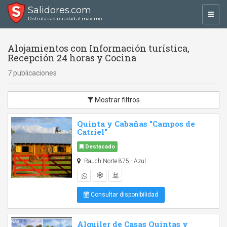
Salidores.com
Toggl
Disfrutá cada ciudad al máximo
navig
Alojamientos con Información turística,
Recepción 24 horas y Cocina
7 publicaciones
Mostrar filtros
Quinta y Cabañas "Campos de
Catriel"
Destacado
Rauch Norte 875 - Azul
Consultar disponibilidad
Alquiler de Casas Quintas y