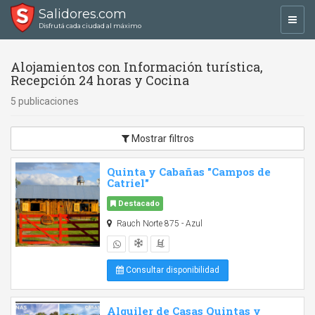
Salidores.com
Toggl
Disfrutá cada ciudad al máximo
navig
Alojamientos con Información turística,
Recepción 24 horas y Cocina
5 publicaciones
Mostrar filtros
Quinta y Cabañas "Campos de
Catriel"
Destacado
Rauch Norte 875 - Azul
Consultar disponibilidad
Alquiler de Casas Quintas y