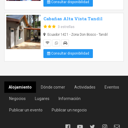
Consultar disponibilidad
Cabañas Alta Vista Tandil
3 estrellas
Ecuador 1421 - Zona Don Bosco - Tandil
Consultar disponibilidad
Alojamiento
Dónde comer
Actividades
Eventos
Negocios
Lugares
Información
Publicar un evento
Publicar un negocio