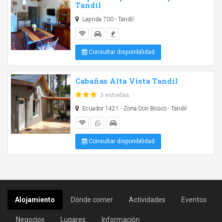
Tandil
Laprida 700 - Tandil
Consultar disponibilidad
Cabañas Alta Vista Tandil
3 estrellas
Ecuador 1421 - Zona Don Bosco - Tandil
Consultar disponibilidad
Alojamiento
Dónde comer
Actividades
Eventos
Negocios
Lugares
Información