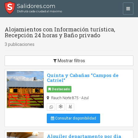
Salidores.com
Toggl
Disfrutá cada ciudad al máximo
navig
Alojamientos con Información turística,
Recepción 24 horas y Baño privado
3 publicaciones
Mostrar filtros
Quinta y Cabañas "Campos de
Catriel"
Destacado
Rauch Norte 875 - Azul
Consultar disponibilidad
Alquiler departamento por dia