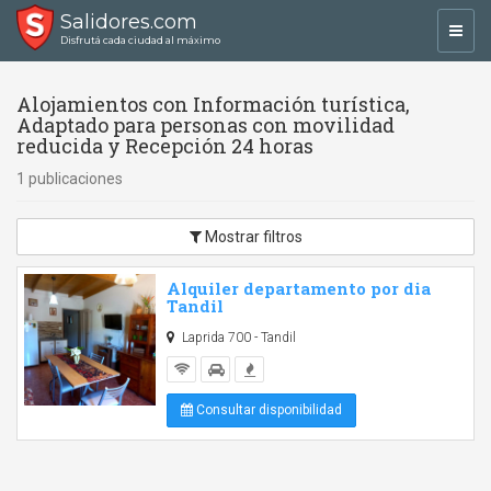
Salidores.com
Toggl
Disfrutá cada ciudad al máximo
navig
Alojamientos con Información turística,
Adaptado para personas con movilidad
reducida y Recepción 24 horas
1 publicaciones
Mostrar filtros
Alquiler departamento por dia
Tandil
Laprida 700 - Tandil
Consultar disponibilidad