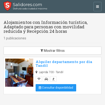
Salidores.com
Toggl
Disfrutá cada ciudad al máximo
navig
Alojamientos con Información turística,
Adaptado para personas con movilidad
reducida y Recepción 24 horas
1 publicaciones
Mostrar filtros
Alquiler departamento por dia
Tandil
Laprida 700 - Tandil
Consultar disponibilidad