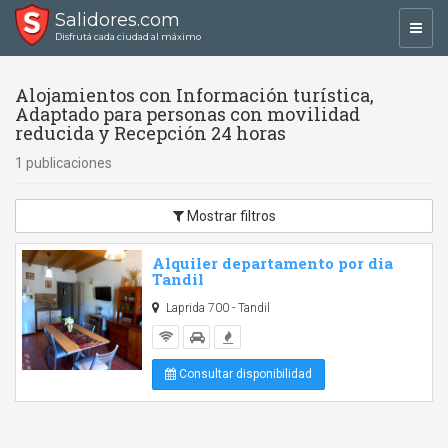
Salidores.com
Toggl
Disfrutá cada ciudad al máximo
navig
Alojamientos con Información turística,
Adaptado para personas con movilidad
reducida y Recepción 24 horas
1 publicaciones
Mostrar filtros
Alquiler departamento por dia
Tandil
Laprida 700 - Tandil
Consultar disponibilidad