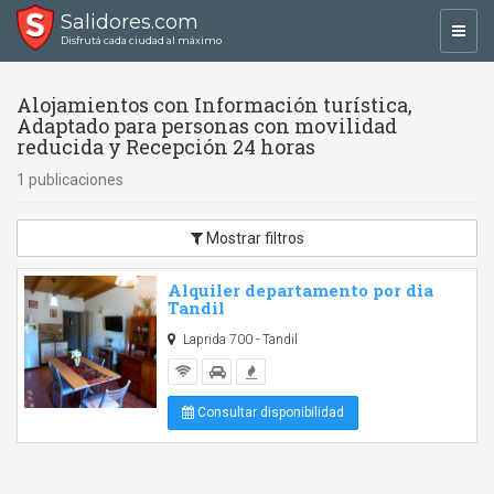
Salidores.com
Toggl
Disfrutá cada ciudad al máximo
navig
Alojamientos con Información turística,
Adaptado para personas con movilidad
reducida y Recepción 24 horas
1 publicaciones
Mostrar filtros
Alquiler departamento por dia
Tandil
Laprida 700 - Tandil
Consultar disponibilidad