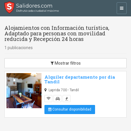
Salidores.com
Toggl
Disfrutá cada ciudad al máximo
navig
Alojamientos con Información turística,
Adaptado para personas con movilidad
reducida y Recepción 24 horas
1 publicaciones
Mostrar filtros
Alquiler departamento por dia
Tandil
Laprida 700 - Tandil
Consultar disponibilidad