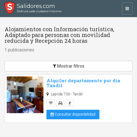
Salidores.com
Toggl
Disfrutá cada ciudad al máximo
navig
Alojamientos con Información turística,
Adaptado para personas con movilidad
reducida y Recepción 24 horas
1 publicaciones
Mostrar filtros
Alquiler departamento por dia
Tandil
Laprida 700 - Tandil
Consultar disponibilidad