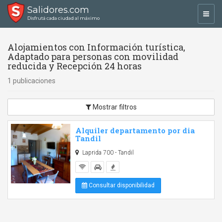
Salidores.com
Toggl
Disfrutá cada ciudad al máximo
navig
Alojamientos con Información turística,
Adaptado para personas con movilidad
reducida y Recepción 24 horas
1 publicaciones
Mostrar filtros
Alquiler departamento por dia
Tandil
Laprida 700 - Tandil
Consultar disponibilidad