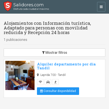
Salidores.com
Toggl
Disfrutá cada ciudad al máximo
navig
Alojamientos con Información turística,
Adaptado para personas con movilidad
reducida y Recepción 24 horas
1 publicaciones
Mostrar filtros
Alquiler departamento por dia
Tandil
Laprida 700 - Tandil
Consultar disponibilidad