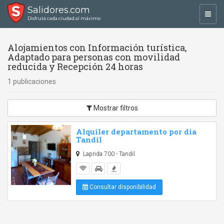
Salidores.com
Toggl
Disfrutá cada ciudad al máximo
navig
Alojamientos con Información turística,
Adaptado para personas con movilidad
reducida y Recepción 24 horas
1 publicaciones
Mostrar filtros
Alquiler departamento por dia
Tandil
Laprida 700 - Tandil
Consultar disponibilidad