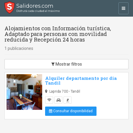
Salidores.com
Toggl
Disfrutá cada ciudad al máximo
navig
Alojamientos con Información turística,
Adaptado para personas con movilidad
reducida y Recepción 24 horas
1 publicaciones
Mostrar filtros
Alquiler departamento por dia
Tandil
Laprida 700 - Tandil
Consultar disponibilidad