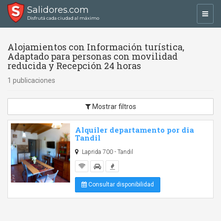
Salidores.com
Toggl
Disfrutá cada ciudad al máximo
navig
Alojamientos con Información turística,
Adaptado para personas con movilidad
reducida y Recepción 24 horas
1 publicaciones
Mostrar filtros
Alquiler departamento por dia
Tandil
Laprida 700 - Tandil
Consultar disponibilidad