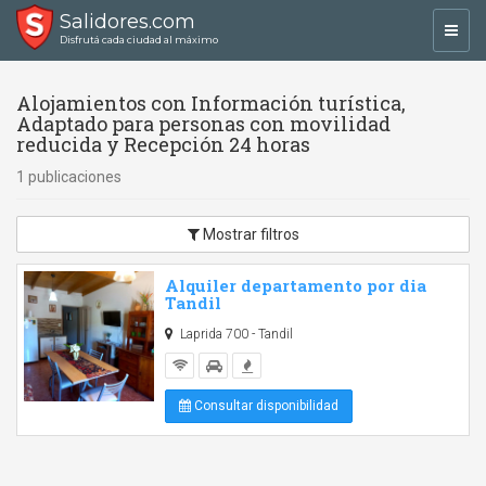
Salidores.com
Toggl
Disfrutá cada ciudad al máximo
navig
Alojamientos con Información turística,
Adaptado para personas con movilidad
reducida y Recepción 24 horas
1 publicaciones
Mostrar filtros
Alquiler departamento por dia
Tandil
Laprida 700 - Tandil
Consultar disponibilidad