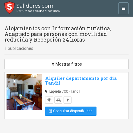
Salidores.com
Toggl
Disfrutá cada ciudad al máximo
navig
Alojamientos con Información turística,
Adaptado para personas con movilidad
reducida y Recepción 24 horas
1 publicaciones
Mostrar filtros
Alquiler departamento por dia
Tandil
Laprida 700 - Tandil
Consultar disponibilidad