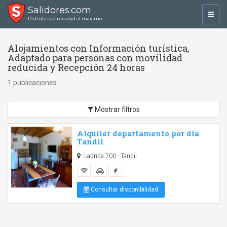
Salidores.com
Toggl
Disfrutá cada ciudad al máximo
navig
Alojamientos con Información turística,
Adaptado para personas con movilidad
reducida y Recepción 24 horas
1 publicaciones
Mostrar filtros
Alquiler departamento por dia
Tandil
Laprida 700 - Tandil
Consultar disponibilidad